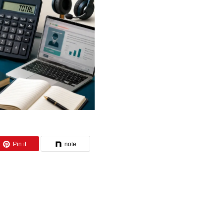
Pin it
note