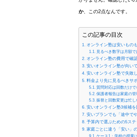
か
、この2点なんです。
この記事の目次
オンライン塾は安いもの
見るべき数字は月額で
オンライン塾の費用で確認
安いオンライン塾が向い
安いオンライン塾で失敗
料金より先に見るべきサ
質問対応は回数だけで
保護者報告は家庭の管
振替と回数変更は忙し
安いオンライン塾3候補を
安いプランでも「途中で
予算内で選ぶための5ステ
家庭ごとに違う「安い」
ケース1：学校の授業