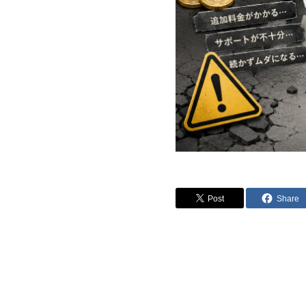
Post
Share