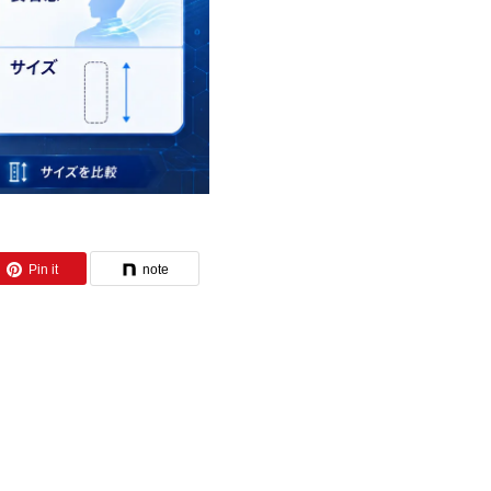
Pin it
note