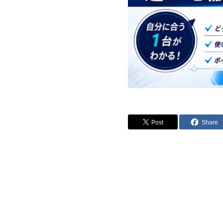
Post
Share