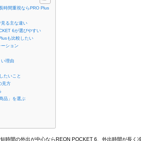
時間重視ならPRO Plus
で見る主な違い
CKET 6が選びやすい
lusも比較したい
レーション
よい理由
したいこと
の見方
る
商品」を選ぶ
時間の外出が中心ならREON POCKET 6、外出時間が長