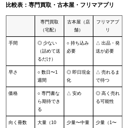
比較表：専門買取・古本屋・フリマアプリ
専門買取
古本屋（店
フリマアプ
（宅配）
舗）
リ
手間
◎ 少ない
○ 持ち込み
△ 出品・発
（詰めて送
必要
送が必要
るだけ）
早さ
○ 数日〜1
◎ 即日現金
△ 売れるま
週間
化
で待つ
価格
○ 専門書な
△ 安め
◎ 高く売れ
ら期待でき
る可能性
る
向く冊数
大量（10
少量〜中量
少量（1〜