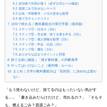
自治体で分別が違う（必ず公式ルール確認）
資源ごみで出せないケース
記名・学籍番号・メモの安全な処理
捨て方チェックリスト
10分で終わる｜教科書処分の実行手順（保存版）
ステップ①：仕分け（3分）
ステップ②：売る箱・捨てる束を作る（2分）
ステップ③：個人情報を処理（2分）
ステップ④：申込・出品（2分）
ステップ⑤：搬出（1分）
ありがちな詰まりポイントと対策
捨てる前に確認｜「残す教科書」の判断基準
やってはいけないこと（著作権・ルール）
まとめ｜大学の教科書処分は「目的別」に決めれば迷わ
ない
「もう使わないけど、捨てるのはもったいない気がす
る…」 「書き込みだらけだけど、売れるの？」 「そもそ
も、燃えるごみ？資源ごみ？」