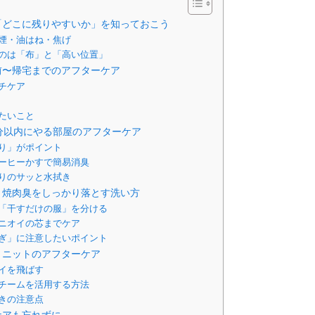
「どこに残りやすいか」を知っておこう
煙・油はね・焦げ
のは「布」と「高い位置」
前〜帰宅までのアフターケア
チケア
たいこと
分以内にやる部屋のアフターケア
り」がポイント
ーヒーかすで簡易消臭
りのサッと水拭き
：焼肉臭をしっかり落とす洗い方
「干すだけの服」を分ける
ニオイの芯までケア
ぎ」に注意したいポイント
・ニットのアフターケア
イを飛ばす
チームを活用する方法
きの注意点
ケアも忘れずに