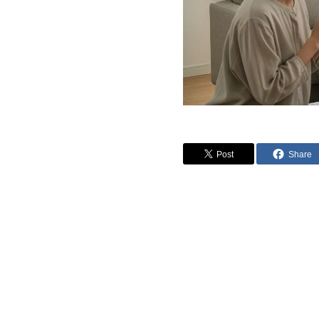
Post
Share