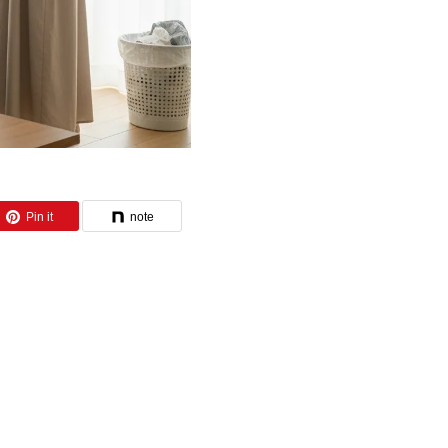
Pin it
note