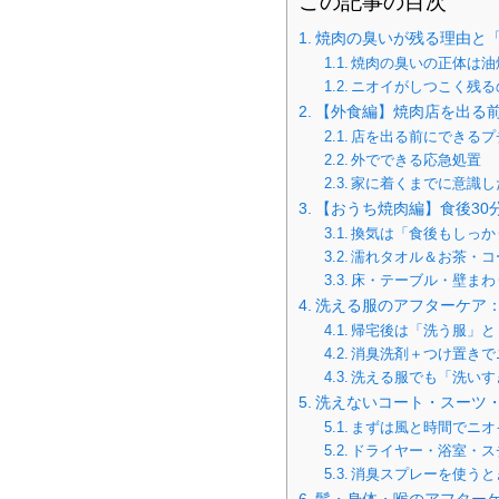
この記事の目次
焼肉の臭いが残る理由と
焼肉の臭いの正体は油
ニオイがしつこく残る
【外食編】焼肉店を出る
店を出る前にできるプ
外でできる応急処置
家に着くまでに意識し
【おうち焼肉編】食後30
換気は「食後もしっか
濡れタオル＆お茶・コ
床・テーブル・壁まわ
洗える服のアフターケア
帰宅後は「洗う服」と
消臭洗剤＋つけ置きで
洗える服でも「洗いす
洗えないコート・スーツ
まずは風と時間でニオ
ドライヤー・浴室・ス
消臭スプレーを使うと
髪・身体・喉のアフター