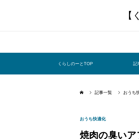
【
くらしのーとTOP
記
記事一覧
おうち
おうち快適化
焼肉の臭いア