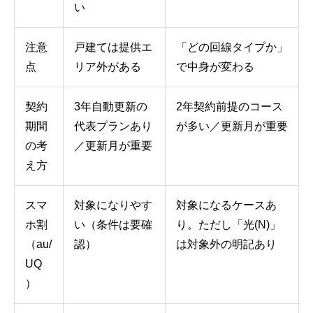
い
注意
戸建ては提供エ
「どの回線タイプか」
点
リア外がある
で中身が変わる
契約
3年自動更新の
2年契約前提のコース
期間
代表プランあり
が多い／更新月が重要
の考
／更新月が重要
え方
スマ
対象になりやす
対象になるケースあ
ホ割
い（条件は要確
り。ただし「光(N)」
（au/
認）
は対象外の明記あり
UQ
）