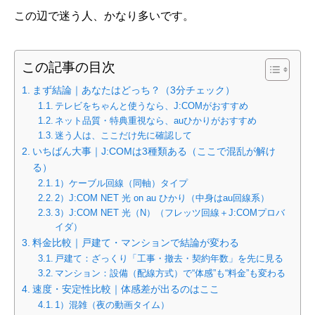
この辺で迷う人、かなり多いです。
この記事の目次
まず結論｜あなたはどっち？（3分チェック）
テレビをちゃんと使うなら、J:COMがおすすめ
ネット品質・特典重視なら、auひかりがおすすめ
迷う人は、ここだけ先に確認して
いちばん大事｜J:COMは3種類ある（ここで混乱が解け
る）
1）ケーブル回線（同軸）タイプ
2）J:COM NET 光 on au ひかり（中身はau回線系）
3）J:COM NET 光（N）（フレッツ回線＋J:COMプロバ
イダ）
料金比較｜戸建て・マンションで結論が変わる
戸建て：ざっくり「工事・撤去・契約年数」を先に見る
マンション：設備（配線方式）で“体感”も“料金”も変わる
速度・安定性比較｜体感差が出るのはここ
1）混雑（夜の動画タイム）