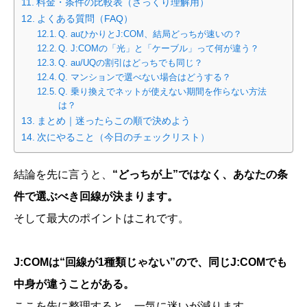
料金・条件の比較表（ざっくり理解用）
よくある質問（FAQ）
Q. auひかりとJ:COM、結局どっちが速いの？
Q. J:COMの「光」と「ケーブル」って何が違う？
Q. au/UQの割引はどっちでも同じ？
Q. マンションで選べない場合はどうする？
Q. 乗り換えでネットが使えない期間を作らない方法
は？
まとめ｜迷ったらこの順で決めよう
次にやること（今日のチェックリスト）
結論を先に言うと、
“どっちが上”ではなく、あなたの条
件で選ぶべき回線が決まります。
そして最大のポイントはこれです。
J:COMは“回線が1種類じゃない”ので、同じJ:COMでも
中身が違うことがある。
ここを先に整理すると、一気に迷いが減ります。