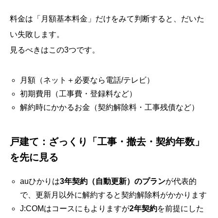
料金は「月額基本料金」だけをみて判断すると、だいた
い失敗します。
見るべきはこの3つです。
月額（ネット＋必要なら電話/テレビ）
初期費用（工事費・登録料など）
解約時にかかるお金（契約解除料・工事残債など）
戸建て：ざっくり「工事・撤去・契約年数」
を先に見る
auひかりは
3年契約（自動更新）のプラン
が代表的
で、更新月以外に解約すると契約解除料がかかります
J:COMはコースにもよりますが
2年契約
を前提にした