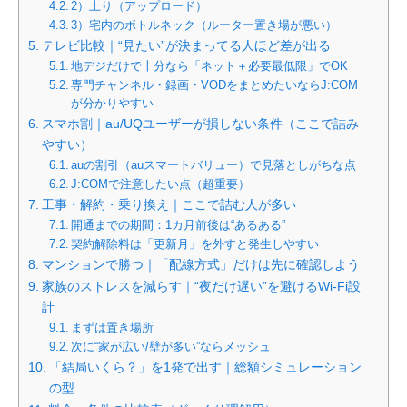
2）上り（アップロード）
3）宅内のボトルネック（ルーター置き場が悪い）
テレビ比較｜“見たい”が決まってる人ほど差が出る
地デジだけで十分なら「ネット＋必要最低限」でOK
専門チャンネル・録画・VODをまとめたいならJ:COM
が分かりやすい
スマホ割｜au/UQユーザーが損しない条件（ここで詰み
やすい）
auの割引（auスマートバリュー）で見落としがちな点
J:COMで注意したい点（超重要）
工事・解約・乗り換え｜ここで詰む人が多い
開通までの期間：1カ月前後は“あるある”
契約解除料は「更新月」を外すと発生しやすい
マンションで勝つ｜「配線方式」だけは先に確認しよう
家族のストレスを減らす｜“夜だけ遅い”を避けるWi-Fi設
計
まずは置き場所
次に“家が広い/壁が多い”ならメッシュ
「結局いくら？」を1発で出す｜総額シミュレーション
の型