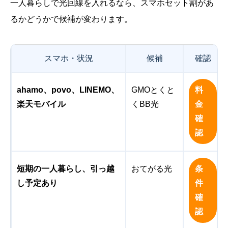
一人暮らしで光回線を入れるなら、スマホセット割があ
るかどうかで候補が変わります。
スマホ・状況
候補
確認
ahamo、povo、LINEMO、
GMOとくと
料
楽天モバイル
くBB光
金
確
認
短期の一人暮らし、引っ越
おてがる光
条
し予定あり
件
確
認