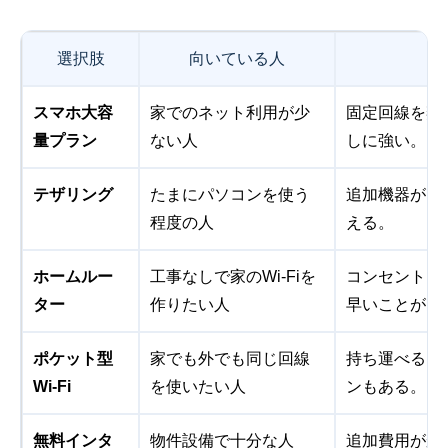
選択肢
向いている人
スマホ大容
家でのネット利用が少
固定回線を契
量プラン
ない人
しに強い。
テザリング
たまにパソコンを使う
追加機器がい
程度の人
える。
ホームルー
工事なしで家のWi-Fiを
コンセントに
ター
作りたい人
早いことが多
ポケット型
家でも外でも同じ回線
持ち運べる。
Wi-Fi
を使いたい人
ンもある。
無料インタ
物件設備で十分な人
追加費用がか