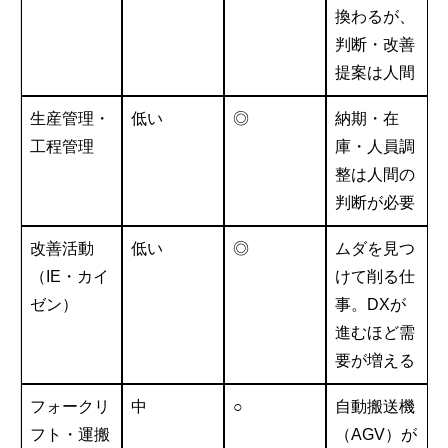
換わるが、
判断・改善
提案は人間
生産管理・
低い
◎
納期・在
工程管理
庫・人員調
整は人間の
判断が必要
改善活動
低い
◎
ムダを見つ
（IE・カイ
けて削る仕
ゼン）
事。DXが
進むほど需
要が増える
フォークリ
中
○
自動搬送機
フト・運搬
（AGV）が