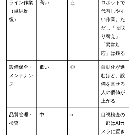
ライン作業
高い
△
ロボットで
（単純反
代替しやす
復）
い作業。た
だし「段取
り替え」
「異常対
応」は残る
設備保全・
低い
◎
自動化が進
メンテナン
むほど、設
ス
備を直せる
人の価値が
上がる
品質管理・
中
○
目視検査の
検査
一部はAIカ
メラに置き