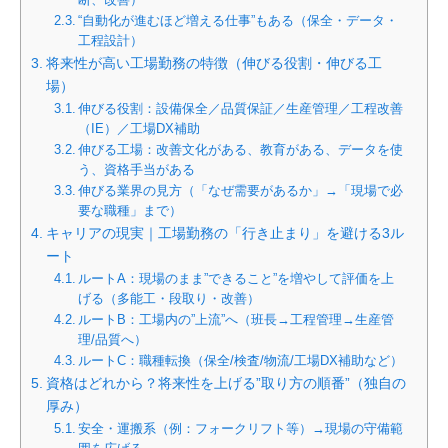
“自動化が進むほど増える仕事”もある（保全・データ・
工程設計）
将来性が高い工場勤務の特徴（伸びる役割・伸びる工
場）
伸びる役割：設備保全／品質保証／生産管理／工程改善
（IE）／工場DX補助
伸びる工場：改善文化がある、教育がある、データを使
う、資格手当がある
伸びる業界の見方（「なぜ需要があるか」→「現場で必
要な職種」まで）
キャリアの現実｜工場勤務の「行き止まり」を避ける3ル
ート
ルートA：現場のまま”できること”を増やして評価を上
げる（多能工・段取り・改善）
ルートB：工場内の”上流”へ（班長→工程管理→生産管
理/品質へ）
ルートC：職種転換（保全/検査/物流/工場DX補助など）
資格はどれから？将来性を上げる”取り方の順番”（独自の
厚み）
安全・運搬系（例：フォークリフト等）→現場の守備範