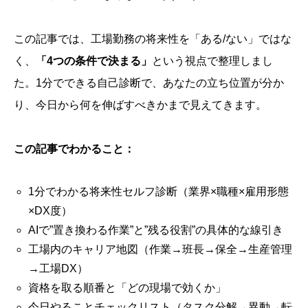
この記事では、工場勤務の将来性を「ある/ない」ではな
く、
「4つの条件で決まる」
という視点で整理しまし
た。1分でできる自己診断で、あなたの立ち位置が分か
り、今日から何を伸ばすべきかまで見えてきます。
この記事でわかること：
1分でわかる将来性セルフ診断（業界×職種×雇用形態
×DX度）
AIで”置き換わる作業”と”残る役割”の具体的な線引き
工場内のキャリア地図（作業→班長→保全→生産管理
→工場DX）
資格を取る順番と「どの現場で効くか」
今日やることチェックリスト（タスク分解→異動→転