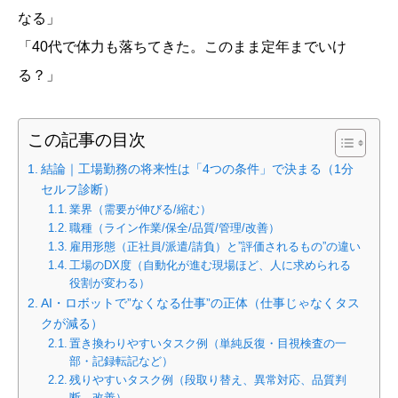
なる」
「40代で体力も落ちてきた。このまま定年までいけ
る？」
この記事の目次
結論｜工場勤務の将来性は「4つの条件」で決まる（1分
セルフ診断）
業界（需要が伸びる/縮む）
職種（ライン作業/保全/品質/管理/改善）
雇用形態（正社員/派遣/請負）と”評価されるもの”の違い
工場のDX度（自動化が進む現場ほど、人に求められる
役割が変わる）
AI・ロボットで”なくなる仕事”の正体（仕事じゃなくタス
クが減る）
置き換わりやすいタスク例（単純反復・目視検査の一
部・記録転記など）
残りやすいタスク例（段取り替え、異常対応、品質判
断、改善）