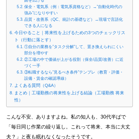
囲を広げる
保全・電気系（例：電気系資格など）→”自動化時代の
強み”になりやすい
品質・改善系（QC、統計の基礎など）→現場で言語化
できる人になる
今日やること｜将来性を上げるための3つのチェックリス
ト（行動に落とす）
①自分の業務を”タスク分解”して、置き換えられにくい
部分を増やす
②工場の中で価値が上がる役割（保全/品質/改善）に近
づく一手
③転職するなら”見るべき条件”テンプレ（教育・評価・
設備・賃金の確認導線）
よくある質問（Q&A）
まとめ｜工場勤務の将来性を上げる結論（工場勤務 将来
性）
こんな不安、ありますよね。私の知人も、30代半ばで
「毎日同じ作業の繰り返し。これって将来、本当に大丈
夫？」と夜も眠れなくなったそうです。