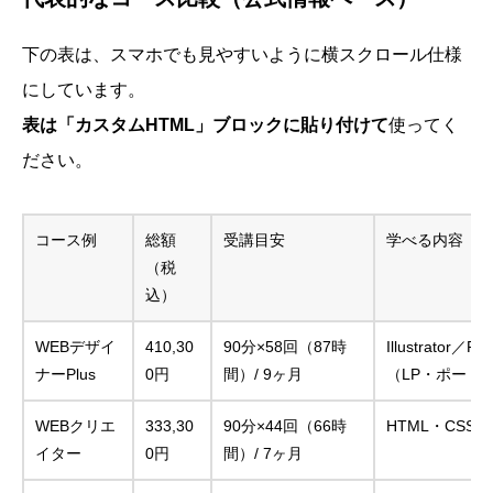
下の表は、スマホでも見やすいように横スクロール仕様
にしています。
表は「カスタムHTML」ブロックに貼り付けて
使ってく
ださい。
コース例
総額
受講目安
学べる内容（
（税
込）
WEBデザイ
410,30
90分×58回（87時
Illustrator
ナーPlus
0円
間）/ 9ヶ月
（LP・ポート
WEBクリエ
333,30
90分×44回（66時
HTML・CSS／J
イター
0円
間）/ 7ヶ月