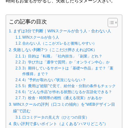
時間もお金もかかるし、失敗したらダメージ大きい。
この記事の目次
まずは3分で判断｜WINスクールが合う人・合わない人
WINスクールが合う人
合わない人（ここがズレると後悔しやすい）
失敗しない判断7つ（ここだけ押さえればOK）
1）目的は「転職」「社内担当」「副業」どれ？
2）学び方は「通学で質問」か「オンライン中心」か
3）期待しているサポートは「基礎〜作品」まで？「案
件獲得」まで？
4）“予約が取れない”状況にならない？
5）費用は“総額”で見て、給付金・分割の条件もチェック
6）“どんな作品”が作れる状態になるか言語化できる？
7）校舎・時間帯の相性（通える現実）があるか
WINスクールの評判（口コミの傾向）を“WEBデザイン目
線”で読む
口コミデータの見え方（ひとつの目安）
良い評判で多いポイント（よくある“ハマりどころ”）