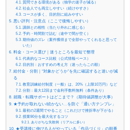
質問できる環境がある（独学の迷子が減る）
社会人でも両立しやすい（続けやすさ）
コースが多く、目的別に組みやすい
悪い評判・注意点（ここで後悔しやすい）
講師との相性（当たり外れに感じる）
予約・時間割で詰む（途中で間が空く）
期待値のズレ（案件獲得まで全部やってくれると思って
いた）
料金・コース選び｜迷うところを最短で整理
代表的なコース比較（公式情報ベース）
目的別：おすすめの考え方（迷ったらこの順）
給付金・分割｜“対象かどうか”を先に確認すると迷いが減
る
教育訓練給付制度（一般）は、20%（上限10万円）など
分割：最大12回まで金利手数料無料（条件あり）
就職・転職サポートはどこまで？（期待値調整が大事）
★予約が取れない/続かない…を防ぐ「通い方テンプレ」
最初の2週間でやること（これだけで挫折率が下がる）
授業90分を最大化するコツ
ありがちな失敗例（リアルに多い）
★受講後に伸びる人がやっている「作品づくり」の順番