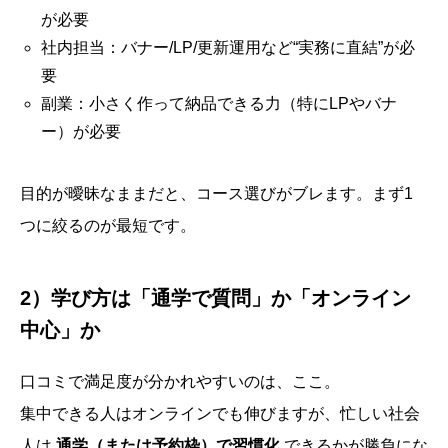
が必要
社内担当：バナー/LP/更新運用など“実務に直結”が必
要
副業：小さく作って納品できる力（特にLPやバナ
ー）が必要
目的が曖昧なままだと、コース選びがブレます。まず1
つに絞るのが最短です。
2）学び方は「通学で質問」か「オンライン
中心」か
口コミで満足度が分かれやすいのは、ここ。
集中できる人はオンラインでも伸びますが、忙しい社会
人は
通学（または予約枠）で習慣化
できるかが勝負にな