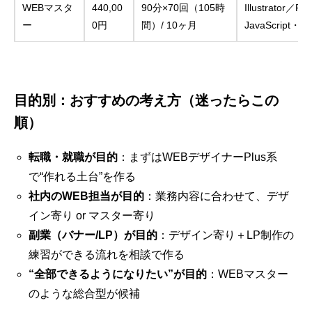
WEBマスタ
440,00
90分×70回（105時
Illustrator／
ー
0円
間）/ 10ヶ月
JavaScript・
目的別：おすすめの考え方（迷ったらこの
順）
転職・就職が目的
：まずはWEBデザイナーPlus系
で“作れる土台”を作る
社内のWEB担当が目的
：業務内容に合わせて、デザ
イン寄り or マスター寄り
副業（バナー/LP）が目的
：デザイン寄り＋LP制作の
練習ができる流れを相談で作る
“全部できるようになりたい”が目的
：WEBマスター
のような総合型が候補