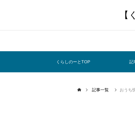
【
くらしのーとTOP
記
記事一覧
おうち