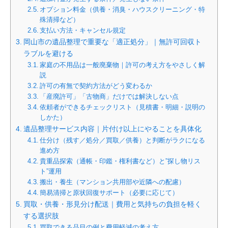
オプション料金（供養・消臭・ハウスクリーニング・特
殊清掃など）
支払い方法・キャンセル規定
岡山市の遺品整理で重要な「適正処分」｜無許可回収ト
ラブルを避ける
家庭の不用品は一般廃棄物｜許可の考え方をやさしく解
説
許可の有無で契約方法がどう変わるか
「産廃許可」「古物商」だけでは解決しない点
依頼者ができるチェックリスト（見積書・明細・説明の
しかた）
遺品整理サービス内容｜片付け以上にやることを具体化
仕分け（残す／処分／買取／供養）と判断がラクになる
進め方
貴重品探索（通帳・印鑑・権利書など）と”探し物リス
ト”運用
搬出・養生（マンション共用部や近隣への配慮）
簡易清掃と原状回復サポート（必要に応じて）
買取・供養・形見分け配送｜費用と気持ちの負担を軽く
する選択肢
買取できる品目の例と費用軽減の考え方