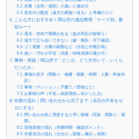
供養（合同／個別）の違いと進め方
形見分け配送（遠方の家族へ送る）と準備のコツ
こんな方におすすめ｜岡山市の遺品整理「ケース別」最
短ルート
退去・売却で期限がある（急ぎ対応の段取り）
遠方で立ち会いできない（鍵・報告・完了確認）
ゴミ屋敷・大量の紙類など（分別と作業計画）
臭い・汚れが不安（消臭・特殊清掃の選び方）
事例・実績｜岡山市で「どこが、どう片付いて、いくら
だったか」
事例の見方（間取り・物量・階数・時間・人数・料金内
訳）
事例（マンション／戸建て／団地など）
お客様の声（不安→依頼理由→良かった点）
作業の流れ｜問い合わせから完了まで（当日の不安をゼ
ロにする）
問い合わせ前に用意すると早い情報（写真・間取り・期
限）
現地見積の流れ（所要時間・確認ポイント）
作業当日の流れ（仕分け→探索→搬出→清掃）