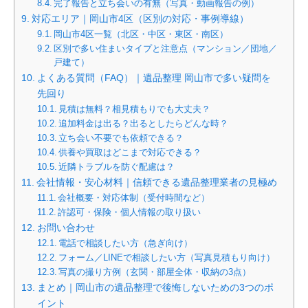
完了報告と立ち会いの有無（写真・動画報告の例）
対応エリア｜岡山市4区（区別の対応・事例導線）
岡山市4区一覧（北区・中区・東区・南区）
区別で多い住まいタイプと注意点（マンション／団地／
戸建て）
よくある質問（FAQ）｜遺品整理 岡山市で多い疑問を
先回り
見積は無料？相見積もりでも大丈夫？
追加料金は出る？出るとしたらどんな時？
立ち会い不要でも依頼できる？
供養や買取はどこまで対応できる？
近隣トラブルを防ぐ配慮は？
会社情報・安心材料｜信頼できる遺品整理業者の見極め
会社概要・対応体制（受付時間など）
許認可・保険・個人情報の取り扱い
お問い合わせ
電話で相談したい方（急ぎ向け）
フォーム／LINEで相談したい方（写真見積もり向け）
写真の撮り方例（玄関・部屋全体・収納の3点）
まとめ｜岡山市の遺品整理で後悔しないための3つのポ
イント