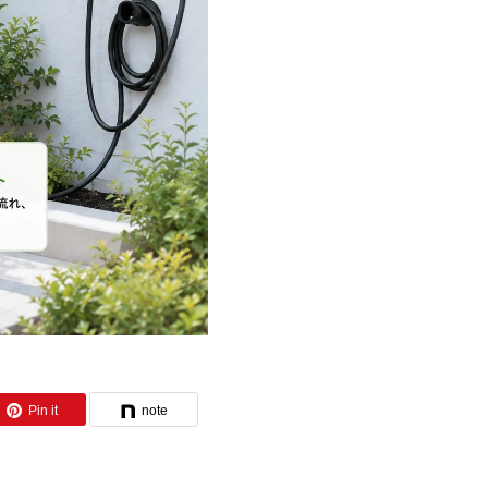
Pin it
note