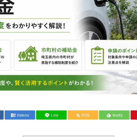
Hatena
Line
RSS
feedly