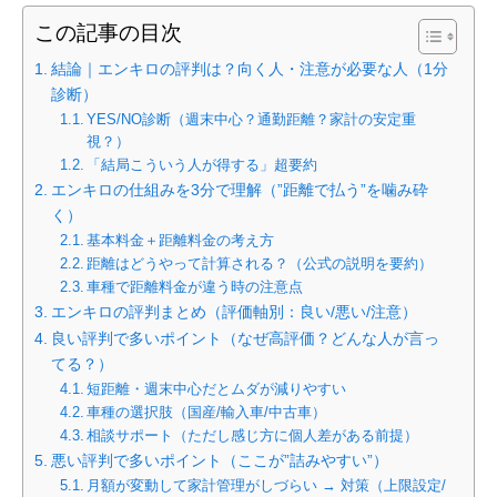
この記事の目次
結論｜エンキロの評判は？向く人・注意が必要な人（1分
診断）
YES/NO診断（週末中心？通勤距離？家計の安定重
視？）
「結局こういう人が得する」超要約
エンキロの仕組みを3分で理解（”距離で払う”を噛み砕
く）
基本料金＋距離料金の考え方
距離はどうやって計算される？（公式の説明を要約）
車種で距離料金が違う時の注意点
エンキロの評判まとめ（評価軸別：良い/悪い/注意）
良い評判で多いポイント（なぜ高評価？どんな人が言っ
てる？）
短距離・週末中心だとムダが減りやすい
車種の選択肢（国産/輸入車/中古車）
相談サポート（ただし感じ方に個人差がある前提）
悪い評判で多いポイント（ここが”詰みやすい”）
月額が変動して家計管理がしづらい → 対策（上限設定/