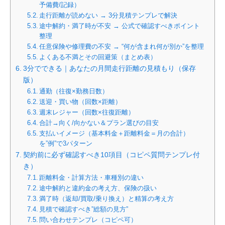
予備費/記録）
走行距離が読めない → 3分見積テンプレで解決
途中解約・満了時が不安 → 公式で確認すべきポイント
整理
任意保険や修理費の不安 → “何が含まれ何が別か”を整理
よくある不満とその回避策（まとめ表）
3分でできる｜あなたの月間走行距離の見積もり（保存
版）
通勤（往復×勤務日数）
送迎・買い物（回数×距離）
週末レジャー（回数×往復距離）
合計→向く/向かない＆プラン選びの目安
支払いイメージ（基本料金＋距離料金＝月の合計）
を”例”で3パターン
契約前に必ず確認すべき10項目（コピペ質問テンプレ付
き）
距離料金・計算方法・車種別の違い
途中解約と違約金の考え方、保険の扱い
満了時（返却/買取/乗り換え）と精算の考え方
見積で確認すべき”総額の見方”
問い合わせテンプレ（コピペ可）