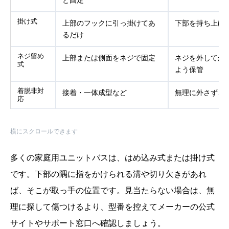
掛け式
上部のフックに引っ掛けてあ
下部を持ち上げ
るだけ
ネジ留め
上部または側面をネジで固定
ネジを外してか
式
よう保管
着脱非対
接着・一体成型など
無理に外さず、
応
横にスクロールできます
多くの家庭用ユニットバスは、はめ込み式または掛け式
です。下部の隅に指をかけられる溝や切り欠きがあれ
ば、そこが取っ手の位置です。見当たらない場合は、無
理に探して傷つけるより、型番を控えてメーカーの公式
サイトやサポート窓口へ確認しましょう。