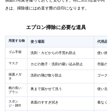
側面の写真を撮っておくと安心です。特に爪の位置や向
きは、掃除後にはめ直す際の目印になります。
エプロン掃除に必要な道具
用意する物
使う場面
代用品
ゴム手袋
洗剤・カビからの手荒れ防止
使い捨て
マスク
カビの胞子・洗剤の吸い込み防止
市販の使
保護メガ
洗剤の飛び散り防止
ゴーグル
ネ
柄の長い
奥まで届かせて洗う
使い古し
ブラシ
スポン
表面のすすぎ拭き
着なくな
ジ・雑巾