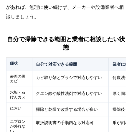
があれば、無理に使い続けず、メーカーや設備業者へ相
談しましょう。
自分で掃除できる範囲と業者に相談したい状
態
症状
自分で対応できる範囲
業者に相
表面の黒
カビ取り剤とブラシで対応しやすい
何度洗っ
カビ
水垢・石
クエン酸や酸性洗剤で対応しやすい
厚く固着
けんカス
におい
掃除と乾燥で改善する場合が多い
掃除後も
エプロン
取扱説明書の手順内なら対応可
爪が割れ
が外れな
い