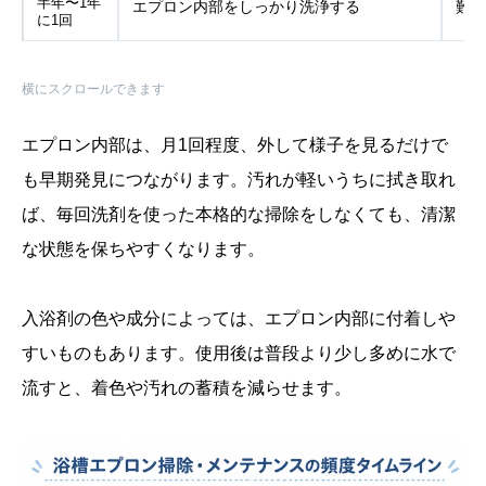
半年〜1年
エプロン内部をしっかり洗浄する
難し
に1回
横にスクロールできます
エプロン内部は、月1回程度、外して様子を見るだけで
も早期発見につながります。汚れが軽いうちに拭き取れ
ば、毎回洗剤を使った本格的な掃除をしなくても、清潔
な状態を保ちやすくなります。
入浴剤の色や成分によっては、エプロン内部に付着しや
すいものもあります。使用後は普段より少し多めに水で
流すと、着色や汚れの蓄積を減らせます。