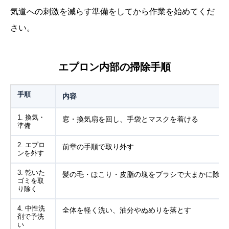
気道への刺激を減らす準備をしてから作業を始めてくだ
さい。
エプロン内部の掃除手順
手順
内容
1. 換気・
窓・換気扇を回し、手袋とマスクを着ける
準備
2. エプロ
前章の手順で取り外す
ンを外す
3. 乾いた
髪の毛・ほこり・皮脂の塊をブラシで大まかに除去
ゴミを取
り除く
4. 中性洗
全体を軽く洗い、油分やぬめりを落とす
剤で予洗
い