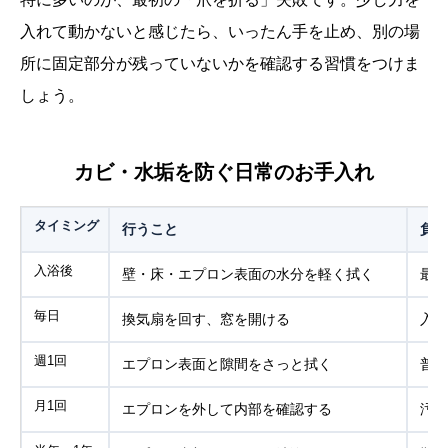
入れて動かないと感じたら、いったん手を止め、別の場
所に固定部分が残っていないかを確認する習慣をつけま
しょう。
カビ・水垢を防ぐ日常のお手入れ
タイミング
行うこと
負担
入浴後
壁・床・エプロン表面の水分を軽く拭く
最後
毎日
換気扇を回す、窓を開ける
入浴
週1回
エプロン表面と隙間をさっと拭く
普段
月1回
エプロンを外して内部を確認する
汚れ