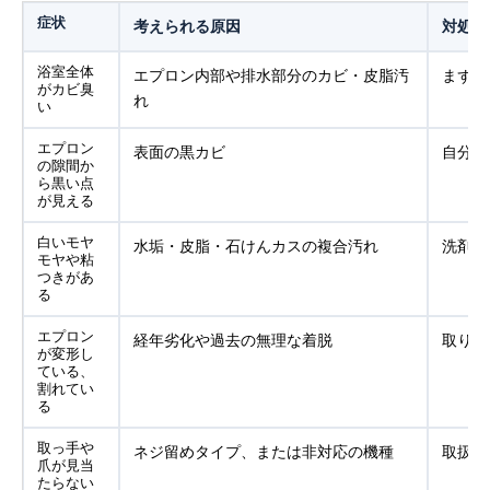
症状
考えられる原因
対処の
浴室全体
エプロン内部や排水部分のカビ・皮脂汚
まずは
がカビ臭
れ
い
エプロン
表面の黒カビ
自分で
の隙間か
ら黒い点
が見える
白いモヤ
水垢・皮脂・石けんカスの複合汚れ
洗剤を
モヤや粘
つきがあ
る
エプロン
経年劣化や過去の無理な着脱
取り外
が変形し
ている、
割れてい
る
取っ手や
ネジ留めタイプ、または非対応の機種
取扱説
爪が見当
たらない