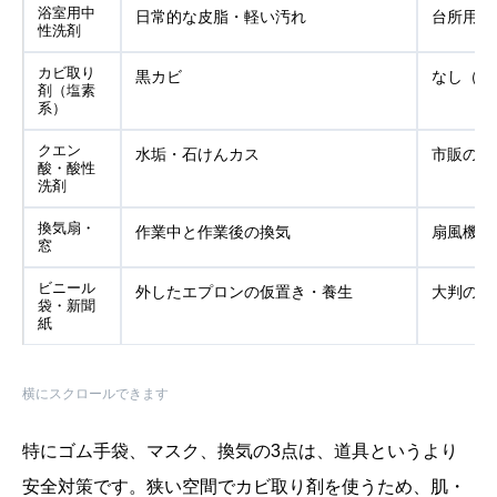
浴室用中
日常的な皮脂・軽い汚れ
台所用中
性洗剤
カビ取り
黒カビ
なし（代
剤（塩素
系）
クエン
水垢・石けんカス
市販の水
酸・酸性
洗剤
換気扇・
作業中と作業後の換気
扇風機で
窓
ビニール
外したエプロンの仮置き・養生
大判のレ
袋・新聞
紙
横にスクロールできます
特にゴム手袋、マスク、換気の3点は、道具というより
安全対策です。狭い空間でカビ取り剤を使うため、肌・