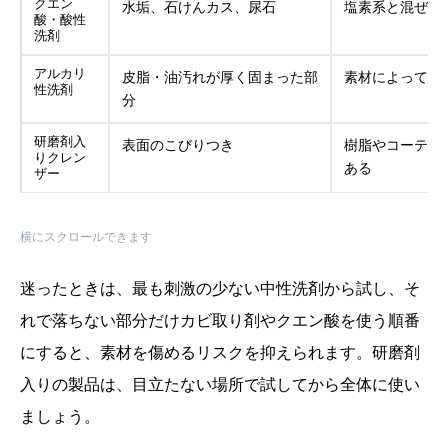
クエン
水垢、石けんカス、尿石
塩素系と混ぜな
酸・酸性
洗剤
アルカリ
皮脂・油汚れが厚く固まった部
素材によっては
性洗剤
分
研磨剤入
表面のこびりつき
樹脂やコーティ
りクレン
ある
ザー
横にスクロールできます
迷ったときは、最も刺激の少ない中性洗剤から試し、そ
れで落ちない部分だけカビ取り剤やクエン酸を使う順番
にすると、素材を傷めるリスクを抑えられます。研磨剤
入りの製品は、目立たない場所で試してから全体に使い
ましょう。