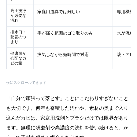
高圧洗浄
家庭用道具では難しい
専用機材
が必要な
汚れ
排水口・
手が届く範囲のゴミ取りのみ
水が流れ
配管のつ
まり
健康面が
換気しながら短時間で対応
咳・アレ
心配なカ
ビの量
横にスクロールできます
「自分で頑張って落とす」ことにこだわりすぎないこと
も大切です。何年も蓄積した汚れや、素材の奥まで入り
込んだカビは、家庭用洗剤とブラシだけでは限界があり
ます。無理に研磨剤や高濃度の洗剤を使い続けると、か