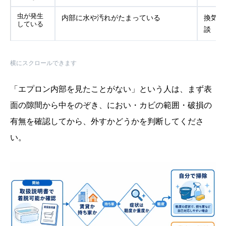
虫が発生
内部に水や汚れがたまっている
換気・
している
談
横にスクロールできます
「エプロン内部を見たことがない」という人は、まず表
面の隙間から中をのぞき、におい・カビの範囲・破損の
有無を確認してから、外すかどうかを判断してくださ
い。