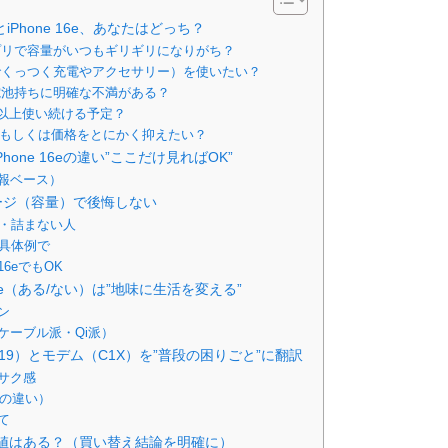
eとiPhone 16e、あなたはどっち？
プリで容量がいつもギリギリになりがち？
磁石でくっつく充電やアクセサリー）を使いたい？
電池持ちに明確な不満がある？
3年以上使い続ける予定？
要、もしくは価格をとにかく抑えたい？
iPhone 16eの違い”ここだけ見ればOK”
報ベース）
ージ（容量）で後悔しない
人・詰まない人
を具体例で
6eでもOK
fe（ある/ない）は”地味に生活を変える”
ーン
ケーブル派・Qi派）
9）とモデム（C1X）を”普段の困りごと”に翻訳
サク感
1の違い）
て
る価値はある？（買い替え結論を明確に）