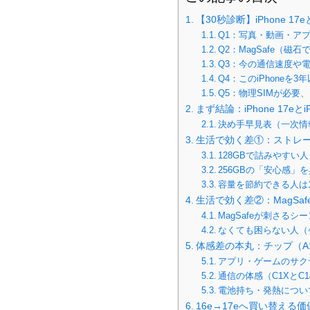
【30秒診断】iPhone 17
Q1：写真・動画・ア
Q2：MagSafe（
Q3：今の通信速度や
Q4：このiPhoneを
Q5：物理SIMが必
まず結論：iPhone 17eと
決め手早見表（一次情
生活で効く差①：ストレ
128GBで詰みやすい
256GBの「安心感」
容量を節約できる人は1
生活で効く差②：MagSa
MagSafeが刺さるシ
なくても困らない人（
体感差の本丸：チップ（A1
アプリ・ゲームのサク
通信の体感（C1XとC
電池持ち・発熱につい
16e→17eへ買い替え