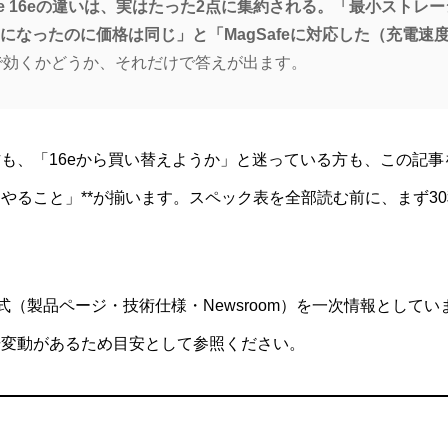
iPhone 16eの違いは、実はたった2点に集約される。「最小ストレ
GB）になったのに価格は同じ」と「MagSafeに対応した（充電速
で効くかどうか、それだけで答えが出ます。
も、「16eから買い替えようか」と迷っている方も、この記事
やること」**が揃います。スペック表を全部読む前に、まず3
公式（製品ページ・技術仕様・Newsroom）を一次情報としてい
場変動があるため目安として参照ください。