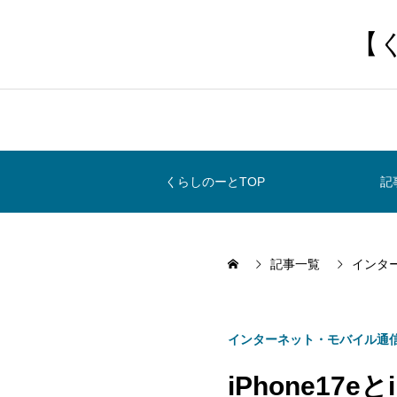
【
くらしのーとTOP
記
記事一覧
インタ
インターネット・モバイル通
iPhone17