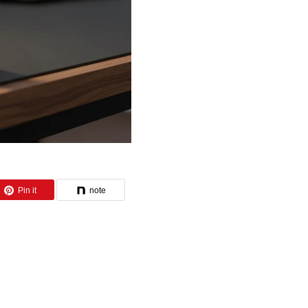
Pin it
note