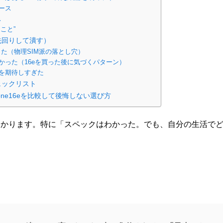
ース
ス
こと”
先回りして潰す）
った（物理SIM派の落とし穴）
欲しかった（16eを買った後に気づくパターン）
を期待しすぎた
ェックリスト
Phone16eを比較して後悔しない選び方
わかります。特に「スペックはわかった。でも、自分の生活で
。