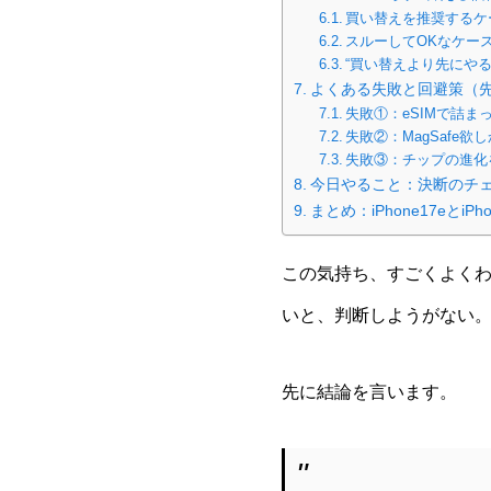
買い替えを推奨するケ
スルーしてOKなケー
“買い替えより先にやる
よくある失敗と回避策（
失敗①：eSIMで詰ま
失敗②：MagSafe
失敗③：チップの進化
今日やること：決断のチ
まとめ：iPhone17eとi
この気持ち、すごくよく
いと、判断しようがない
先に結論を言います。