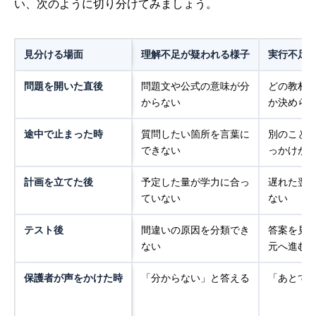
い、次のように切り分けてみましょう。
見分ける場面
理解不足が疑われる様子
実行不足
問題を開いた直後
問題文や公式の意味が分
どの教材
からない
か決めら
途中で止まった時
質問したい箇所を言葉に
別のこと
できない
っかけが
計画を立てた後
予定した量が学力に合っ
遅れた翌
ていない
ない
テスト後
間違いの原因を分類でき
答案を見
ない
元へ進む
保護者が声をかけた時
「分からない」と答える
「あとで