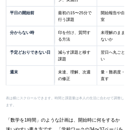
平日の開始前
最初の15〜25分で
開始報告や自習
行う課題
室
分からない時
印を付け、質問す
未理解のまま提
る方法
ないか
予定どおりできない日
減らす課題と移す
翌日へ丸ごと積
課題
い
週末
未達、理解、次週
量・難易度・時
の修正
直す
表は横にスクロールできます。時間と課題量は本人の生活に合わせて調整し
ます。
「数学を1時間」のような計画は、開始時に何をするか
迷いやすい書き方です。「学校ワークの34〜37ページを