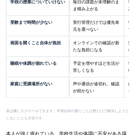
学校の授業についていけない
毎日の課題が未理解のま
学
ま積み上がる
加
受験まで時間が少ない
実行管理だけでは優先単
答
元を選べない
す
画面を開くこと自体が負担
オンラインでの確認が新
短
たな負担になる
相
睡眠や体調が崩れている
予定を増やすほど生活が
学
苦しくなる
校
家庭に受講場所がない
声や通信が途切れ、確認
自
が続かない
を
表は横にスクロールできます。学習以外の困りごとは塾だけで解決しようと
しないことも大切です。
本人が強く疲れている、学校生活や体調に不安がある場